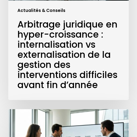
gestion
Actualités & Conseils
des
interventions
Arbitrage juridique en
difficiles
hyper-croissance :
avant
fin
internalisation vs
d’année
externalisation de la
gestion des
interventions difficiles
avant fin d’année
Sous-
traiter
ou
internaliser