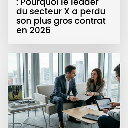
: Pourquoi le leader
plus
du secteur X a perdu
gros
son plus gros contrat
contrat
en
en 2026
2026
Arbitrage
juridique
en
hyper-
croissance
:
internalisation
vs
externalisation
de
la