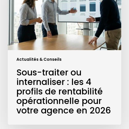
:
les
4
profils
de
rentabilité
opérationnelle
pour
Actualités & Conseils
votre
agence
Sous-traiter ou
en
internaliser : les 4
2026
profils de rentabilité
opérationnelle pour
votre agence en 2026