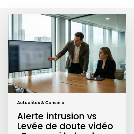
Alerte
intrusion
vs
Levée
de
doute
vidéo
:
Pourquoi
le
leader
du
Actualités & Conseils
secteur
X
Alerte intrusion vs
a
Levée de doute vidéo
perdu
son