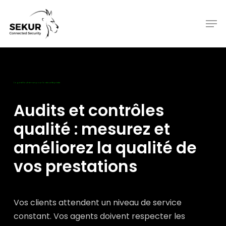
Skip
to
Men
main
content
Logiciel tout-en-un pour la sécurité privée
Audits et contrôles
qualité : mesurez et
améliorez la qualité de
vos prestations
Vos clients attendent un niveau de service
constant. Vos agents doivent respecter les