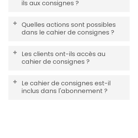
ils aux consignes ?
directement une pièce jointe.
Depuis leur espace SEKUR® (et l'application
Quelles actions sont possibles
mobile). Les consignes sont accessibles en
dans le cahier de consignes ?
temps réel pour guider les agents sur le
terrain.
Selon les droits attribués, agents et clients
Les clients ont-ils accès au
peuvent lire, écrire, modifier et supprimer
cahier de consignes ?
leurs propres messages.
Oui, depuis leur compte personnel SEKUR® et
Le cahier de consignes est-il
selon les droits que vous leur accordez.
inclus dans l'abonnement ?
Oui. Il est inclus dans tous les forfaits SEKUR®, à
partir de 69,99 € HT/mois en tarif forfaitaire et
sans facturation par agent. Le pack gestion
complet est à 99,99 € HT/mois, tous modules
inclus.
Voir les tarifs
.