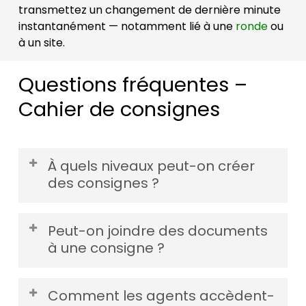
transmettez un changement de dernière minute
instantanément — notamment lié à une
ronde
ou
à un site.
Questions fréquentes –
Cahier de consignes
À quels niveaux peut-on créer
des consignes ?
Générales, par métier, pour un site, pour un
Peut-on joindre des documents
service, pour une
ronde
ou pour un point de
à une consigne ?
contrôle.
Oui. Pour chaque consigne, vous écrivez et
Comment les agents accèdent-
mettez en forme votre texte et/ou ajoutez