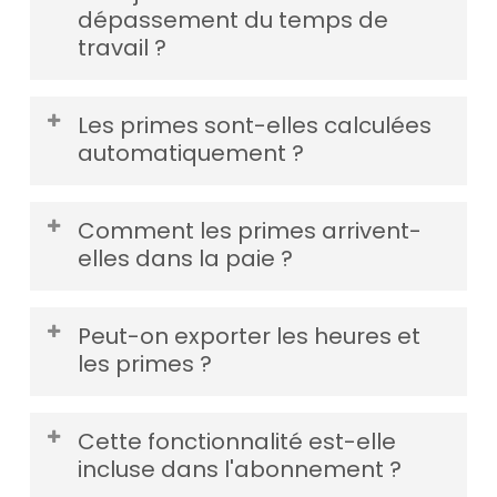
dépassement du temps de
hebdomadaire ou mensuel), le logiciel calcule
travail ?
automatiquement le temps travaillé et le
temps restant à planifier.
Oui. En cas de dépassement de la durée
Les primes sont-elles calculées
réglementaire, SEKUR® calcule l’écart selon la
automatiquement ?
réglementation française et vous alerte
instantanément dans le
planning
.
Oui. Les majorations (nuit, dimanche, fériés) et
Comment les primes arrivent-
les primes (chien, habillage/déshabillage,
elles dans la paie ?
panier) sont calculées automatiquement
selon les heures réalisées.
Les variations de coût horaire et les primes
Peut-on exporter les heures et
sont intégrées directement au calcul de
les primes ?
prépaie
, sans ressaisie.
Oui. Vous contrôlez les heures par site, agent,
Cette fonctionnalité est-elle
date et spécialité, et vous exportez le tout au
incluse dans l'abonnement ?
format Excel pour votre gestion et votre