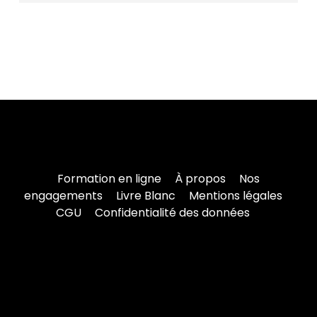
comptabilité.
Oui. Elle est incluse dans tous les forfaits
SEKUR®, à partir de 69,99 € HT/mois en tarif
forfaitaire et sans facturation par agent. Le
pack gestion complet est à 99,99 € HT/mois,
tous modules inclus.
Voir les tarifs
.
Formation en ligne
À propos
Nos
engagements
Livre Blanc
Mentions légales
CGU
Confidentialité des données