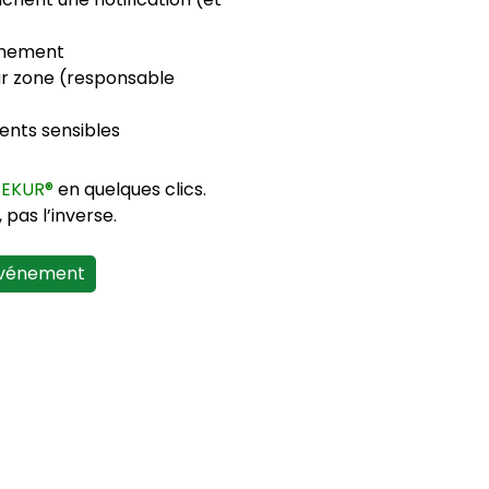
vénement
par zone (responsable
ments sensibles
SEKUR®
en quelques clics.
 pas l’inverse.
’événement