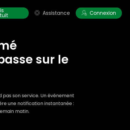
is
Assistance
Connexion
tuit
rmé
passe sur le
end pas son service. Un événement
e une notification instantanée :
demain matin.