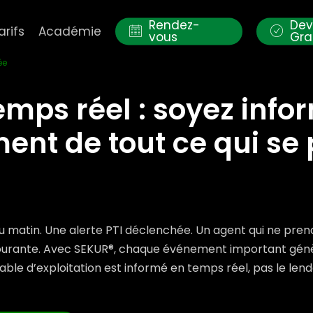
Rendez-
Dev
arifs
Académie
vous
Gra
ée
emps réel : soyez info
nt de tout ce qui se 
 du matin. Une alerte PTI déclenchée. Un agent qui ne pr
courante. Avec SEKUR®, chaque événement important génèr
able d’exploitation est informé en temps réel, pas le len