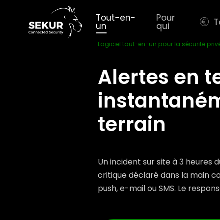
Skip
to
Tout-en-
Pour
T
un
qui
main
content
Logiciel tout-en-un pour la sécurité priv
Alertes en t
instantanéme
terrain
Un incident sur site à 3 heures
critique déclaré dans la main 
push, e-mail ou SMS. Le respons