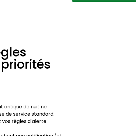
ègles
priorités
t critique de nuit ne
se de service standard.
os règles d’alerte :
chent une notification (et