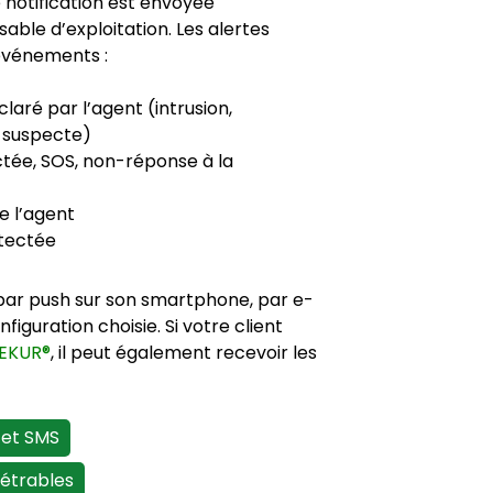
e notification est envoyée
ble d’exploitation. Les alertes
événements :
laré par l’agent (intrusion,
 suspecte)
tée, SOS, non-réponse à la
)
de l’agent
tectée
 par push sur son smartphone, par e-
figuration choisie. Si votre client
SEKUR®
, il peut également recevoir les
 et SMS
étrables