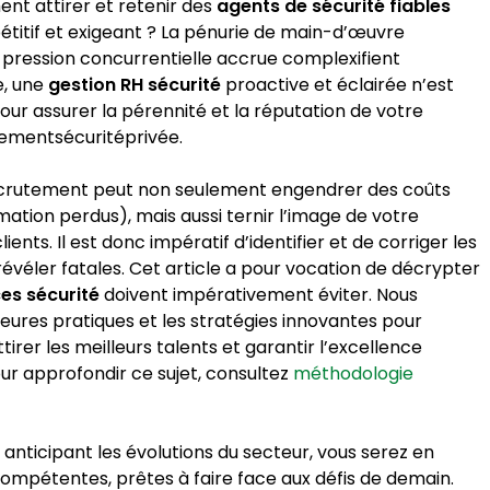
ent attirer et retenir des
agents de sécurité fiables
étitif et exigeant ? La pénurie de main-d’œuvre
la pression concurrentielle accrue complexifient
e, une
gestion RH sécurité
proactive et éclairée n’est
our assurer la pérennité et la réputation de votre
ementsécuritéprivée.
recrutement peut non seulement engendrer des coûts
mation perdus), mais aussi ternir l’image de votre
nts. Il est donc impératif d’identifier et de corriger les
révéler fatales. Cet article a pour vocation de décrypter
es sécurité
doivent impérativement éviter. Nous
leures pratiques et les stratégies innovantes pour
rer les meilleurs talents et garantir l’excellence
our approfondir ce sujet, consultez
méthodologie
ticipant les évolutions du secteur, vous serez en
compétentes, prêtes à faire face aux défis de demain.