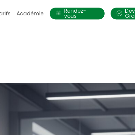
Rendez-
Dev
arifs
Académie
vous
Gra