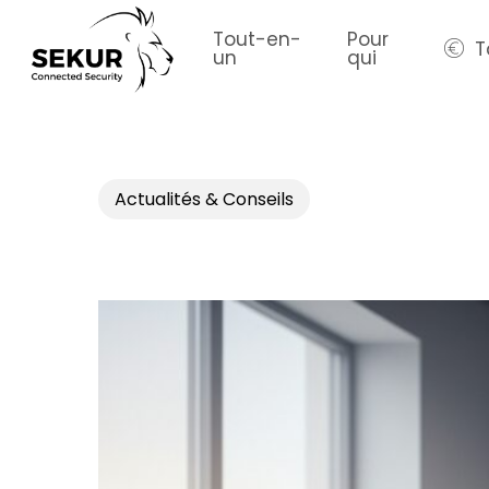
Skip
to
Tout-en-
Pour
T
un
qui
main
content
Actualités & Conseils