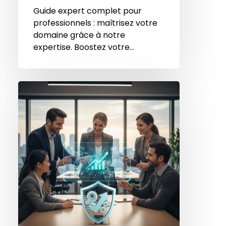
Guide expert complet pour
professionnels : maîtrisez votre
domaine grâce à notre
expertise. Boostez votre…
Optimisation
de
la
rentabilité
:
10
stratégies
pour
agences
de
sécurité
indépendantes