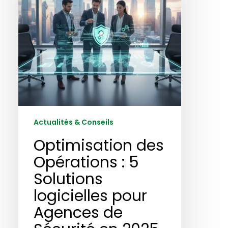
Solutions
logicielles
pour
Agences
de
Sécurité
en
2025
Actualités & Conseils
Optimisation des
Opérations : 5
Solutions
logicielles pour
Agences de