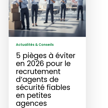
le
recrutement
d’agents
de
sécurité
fiables
en
petites
Actualités & Conseils
agences
5 pièges à éviter
en 2026 pour le
recrutement
d’agents de
sécurité fiables
en petites
agences