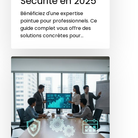
Sécurité en 2025
Bénéficiez d'une expertise
pointue pour professionnels. Ce
guide complet vous offre des
solutions concrètes pour…
Logiciel
de
gestion
d’équipes
de
sécurité
:
Comparatif
2026
pour
petites