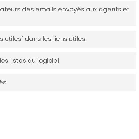
n PDF, il est possible de cocher l’option « Afficher les
rateurs des emails envoyés aux agents et
paraître dans l’export. Cette option est par défaut
 choisir !
mails » envoyés aux clients pour les rapports de mains
utiles" dans les liens utiles
ue pour les plannings envoyés aux agents. Il est
agents pour lesquels on veut recevoir une copie des
ace « documents utiles » contenant : un dossier
es listes du logiciel
d’offres et propositions commerciales, un pack de
 RGPD et un guide d’utilisation du logiciel.
s listes du logiciel afin de gagner en efficacité et
tés
 Exemple : générer des factures, télécharger des
ces.
a gestion des indisponibilités en permettant une
gés, absence, maladie, RTT, retard, etc.) et une
et du code couleur associé.