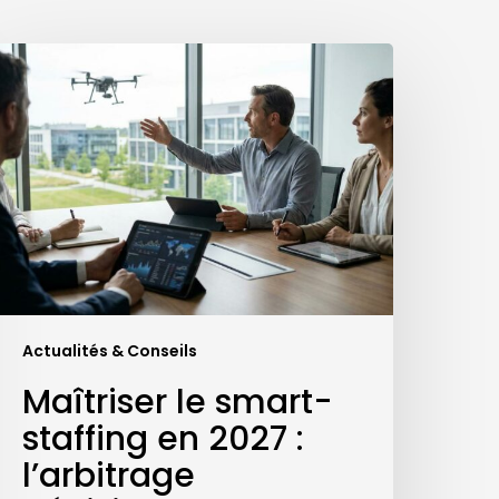
aîtriser
e
mart-
taffing
n
027
’arbitrage
écisionnel
ntre
rones
utomatiques
Actualités & Conseils
t
Maîtriser le smart-
urveillance
staffing en 2027 :
ynophile
l’arbitrage