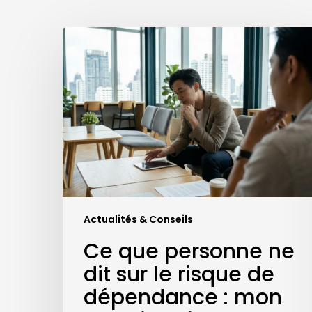
Ce
que
personne
ne
dit
sur
le
risque
de
dépendance
:
mon
Actualités & Conseils
premier
Ce que personne ne
trimestre
dit sur le risque de
en
tant
dépendance : mon
que