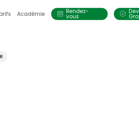
Rendez-
Dev
arifs
Académie
vous
Gra
UR