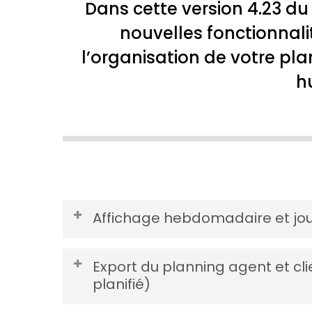
Dans cette version 4.23 du 
nouvelles fonctionnalit
l’organisation de votre pla
h
Affichage hebdomadaire et jou
Le
planning
peut être affiché en vue hebdom
Export du planning agent et cli
la journée ou de la semaine.
planifié)