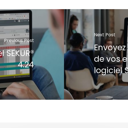
Next Post
Previous Post
Envoyez 
el SEKUR®
de vos e
4.24
logiciel