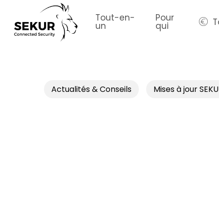
Skip
to
Tout-en-
Pour
T
un
qui
main
content
Actualités & Conseils
Mises à jour SEK