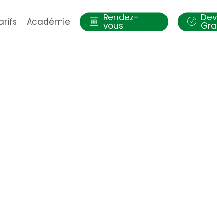
Rendez-
Dev
arifs
Académie
vous
Gra