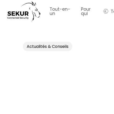
Skip
to
Tout-en-
Pour
T
un
qui
main
content
Actualités & Conseils