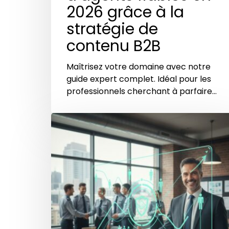
2026 grâce à la
stratégie de
contenu B2B
Maîtrisez votre domaine avec notre
guide expert complet. Idéal pour les
professionnels cherchant à parfaire…
Comment
un
directeur
d’agence
de
sécurité
a
réduit
le
turnover