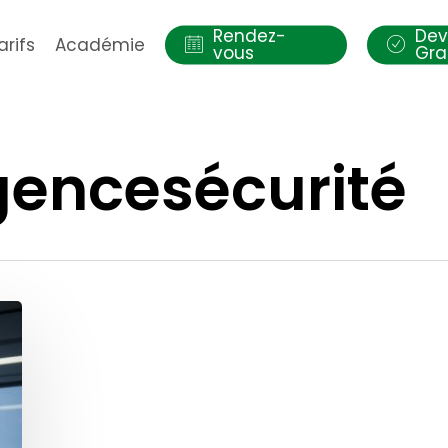
Rendez-
Dev
arifs
Académie
vous
Gra
gencesécurité