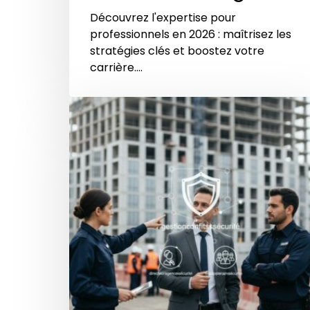
Découvrez l'expertise pour
professionnels en 2026 : maîtrisez les
stratégies clés et boostez votre
carrière.…
Comment
un
directeur
d’agence
de
sécurité
peut-
il
gérer
les
conflits
d’équipes
sur