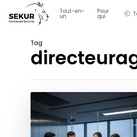
Skip
to
Tout-en-
Pour
T
un
qui
main
content
Tag
directeura
Comment
anticiper
les
menaces
terroristes
en