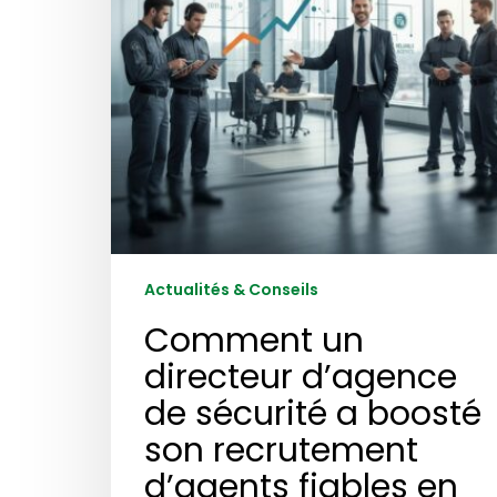
a
boosté
son
recrutement
d’agents
fiables
en
2026
grâce
à
la
Actualités & Conseils
stratégie
Comment un
de
contenu
directeur d’agence
B2B
de sécurité a boosté
son recrutement
d’agents fiables en