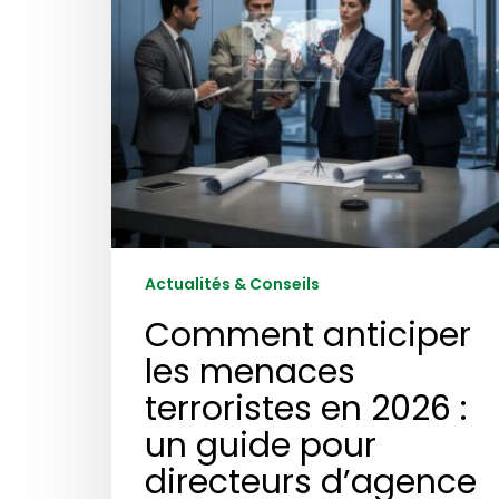
2026
:
un
guide
pour
directeurs
d’agence
Actualités & Conseils
Comment anticiper
les menaces
terroristes en 2026 :
un guide pour
directeurs d’agence