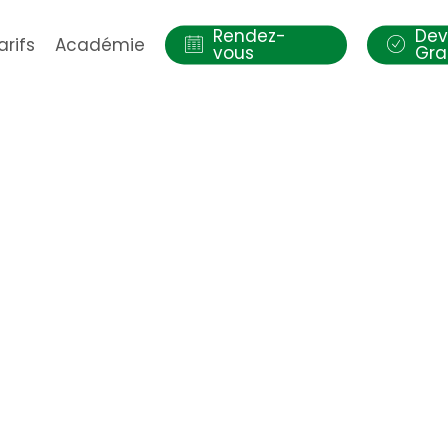
Rendez-
Dev
arifs
Académie
vous
Gra