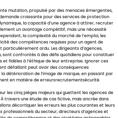
stante mutation, propulsé par des menaces émergentes,
demande croissante pour des services de protection
dynamique, la capacité d’une agence à attirer, recruter
eulement un avantage compétitif, mais une nécessité
Cependant, la complexité du marché de l’emploi, les
ificité des compétences requises pour un agent de
 particulièrement ardu. Les dirigeants d’agences,
n, sont confrontés à des défis quotidiens pour constituer
et fidèles à l’éthique de leur entreprise. Ignorer ces
ent défaillant peut avoir des conséquences
à la détérioration de l’image de marque, en passant par
ent en matière de erreursrecrutementsécurité.
eur les cinq pièges majeurs qui guettent les agences de
 À travers une étude de cas fictive, mais ancrée dans
llons décortiquer les erreurs les plus courantes et leurs
ux professionnels du secteur, directeurs d’agences et
lés de compréhension et des stratégies actionnables