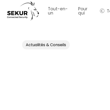
Skip
to
Tout-en-
Pour
T
un
qui
main
content
Actualités & Conseils