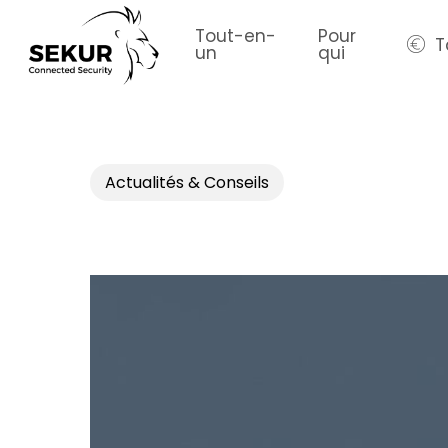
Skip
to
Tout-en-
Pour
T
un
qui
main
content
Actualités & Conseils