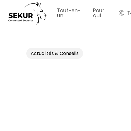
Skip
to
Tout-en-
Pour
T
un
qui
main
content
Actualités & Conseils