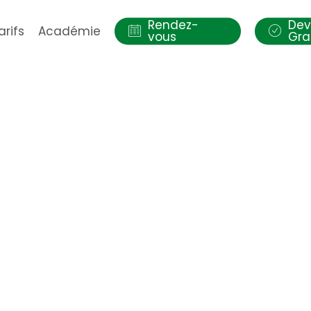
Rendez-
Dev
arifs
Académie
vous
Gra