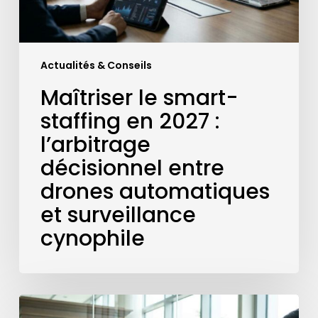
entre
drones
automatiques
Actualités & Conseils
et
surveillance
Maîtriser le smart-
cynophile
staffing en 2027 :
l’arbitrage
décisionnel entre
drones automatiques
et surveillance
cynophile
Valorisation