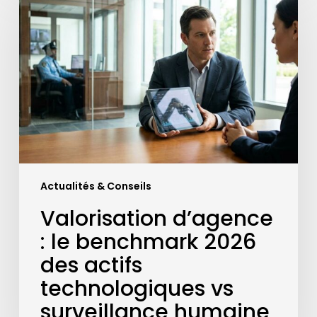
d’agence
:
le
benchmark
2026
des
actifs
technologiques
vs
surveillance
humaine
Actualités & Conseils
Valorisation d’agence
: le benchmark 2026
des actifs
technologiques vs
surveillance humaine