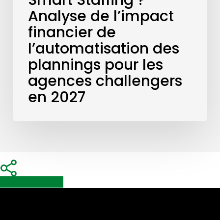
Smart Staffing ?
les
Analyse de l’impact
agences
financier de
challengers
l’automatisation des
en
2027
plannings pour les
agences challengers
en 2027
Share
Share
Share