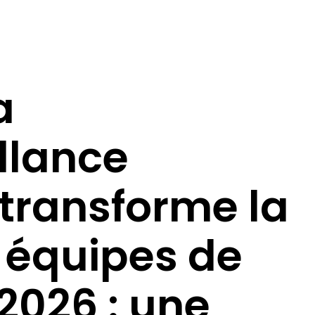
a
llance
 transforme la
 équipes de
 2026 : une