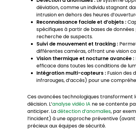
Détection d’anomalies :
Le système appre
déviation, comme un individu stagnant da
intrusion en dehors des heures d’ouvertur
Reconnaissance faciale et d’objets :
Cap
spécifiques à partir de bases de données p
recherche de suspects.
Suivi de mouvement et tracking :
Permet 
différentes caméras, offrant une vision 
Vision thermique et nocturne avancée :
efficace dans toutes les conditions de lum
Intégration multi-capteurs :
Fusion des d
infrarouges, d’accès) pour une compréhens
Ces avancées technologiques transforment la s
décision. L’
analyse vidéo IA
ne se contente pas 
anticiper. La
détection d’anomalies
, par exe
l’incident) à une approche préventive (avant 
précieux aux équipes de sécurité.