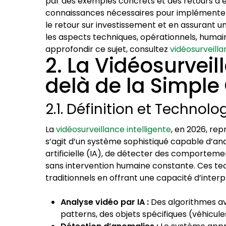
par des exemples concrets et des retours d’ex
connaissances nécessaires pour implémenter
le retour sur investissement et en assurant u
les aspects techniques, opérationnels, humai
approfondir ce sujet, consultez
vidéosurveilla
2. La Vidéosurveil
delà de la Simple
2.1. Définition et Technol
La
vidéosurveillance intelligente
, en 2026, rep
s’agit d’un système sophistiqué capable d’anal
artificielle (IA), de détecter des comportem
sans intervention humaine constante. Ces te
traditionnels en offrant une capacité d’interp
Analyse vidéo par IA :
Des algorithmes ava
patterns, des objets spécifiques (véhicu