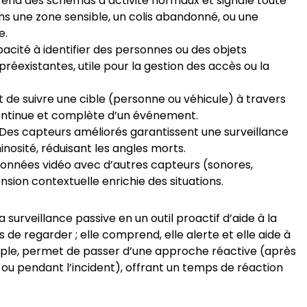
nd des schémas d’activité normaux et signale toute
ns une zone sensible, un colis abandonné, ou une
e.
acité à identifier des personnes ou des objets
réexistantes, utile pour la gestion des accès ou la
de suivre une cible (personne ou véhicule) à travers
continue et complète d’un événement.
Des capteurs améliorés garantissent une surveillance
inosité, réduisant les angles morts.
onnées vidéo avec d’autres capteurs (sonores,
ion contextuelle enrichie des situations.
urveillance passive en un outil proactif d’aide à la
de regarder ; elle comprend, elle alerte et elle aide à
mple, permet de passer d’une approche réactive (après
ou pendant l’incident), offrant un temps de réaction