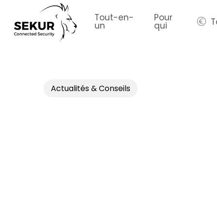
Skip
to
Tout-en-
Pour
T
un
qui
main
content
Actualités & Conseils