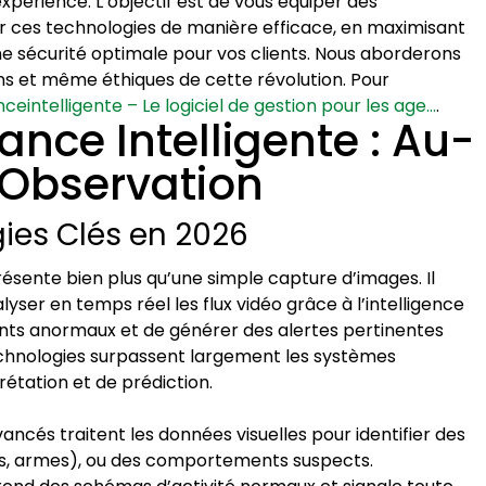
périence. L’objectif est de vous équiper des
 ces technologies de manière efficace, en maximisant
ne sécurité optimale pour vos clients. Nous aborderons
ns et même éthiques de cette révolution. Pour
nceintelligente – Le logiciel de gestion pour les age…
.
lance Intelligente : Au-
 Observation
ogies Clés en 2026
résente bien plus qu’une simple capture d’images. Il
yser en temps réel les flux vidéo grâce à l’intelligence
ents anormaux et de générer des alertes pertinentes
chnologies surpassent largement les systèmes
rétation et de prédiction.
ncés traitent les données visuelles pour identifier des
les, armes), ou des comportements suspects.