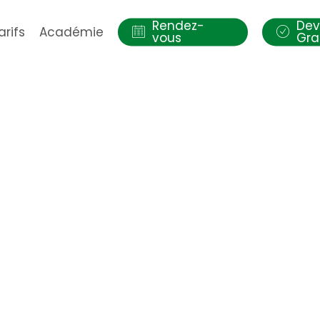
Rendez-
Dev
arifs
Académie
vous
Gra