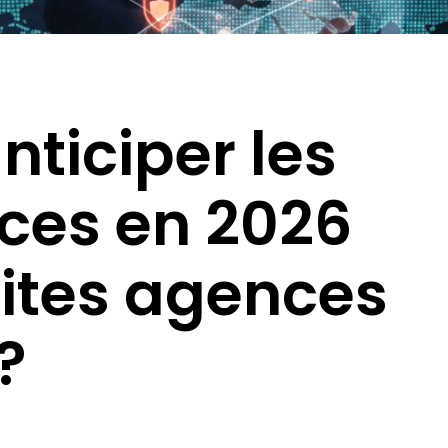
ticiper les
es en 2026
tites agences
?