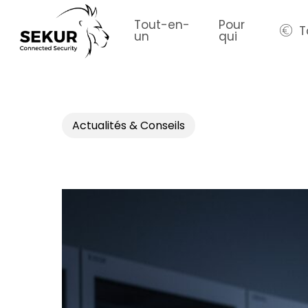
Skip
to
Tout-en-
Pour
T
un
qui
main
content
Actualités & Conseils