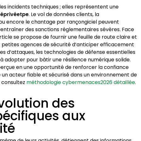
es incidents techniques ; elles représentent une
téprivéetpe
. Le vol de données clients, la
ou encore le chantage par rançongiciel peuvent
t entraîner des sanctions réglementaires sévères. Face
ticle se propose de fournir une feuille de route claire et
 petites agences de sécurité d’anticiper efficacement
gies d’attaques, les technologies de défense essentielles
 à adopter pour bâtir une résilience numérique solide.
é perçue en une opportunité de renforcer la confiance
 un acteur fiable et sécurisé dans un environnement de
t, consultez
méthodologie cybermenaces2026 détaillée
.
volution des
écifiques aux
ité
 même de leurs activités, détiennent des informations