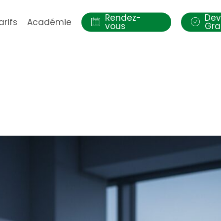
Rendez-
Dev
arifs
Académie
vous
Gra