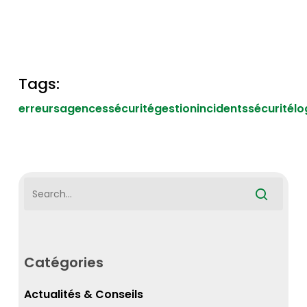
Tags:
erreursagencessécurité
gestionincidentssécurité
lo
Catégories
Actualités & Conseils