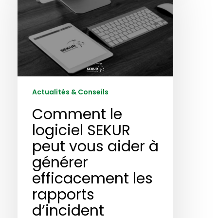
logiciel
SEKUR
peut
vous
aider
à
générer
efficacement
Actualités & Conseils
les
rapports
Comment le
d’incident
logiciel SEKUR
peut vous aider à
générer
efficacement les
rapports
d’incident