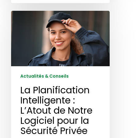
La
Planification
Intelligente
:
L’Atout
de
Notre
Logiciel
pour
Actualités & Conseils
la
La Planification
Sécurité
Privée
Intelligente :
L’Atout de Notre
Logiciel pour la
Sécurité Privée