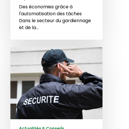
Des économies grâce à
l'automatisation des tâches
Dans le secteur du gardiennage
et de la…
Les
défis
courants
rencontrés
dans
la
sécurité
privée
et
comment
un
logiciel
Actualités & Conseils