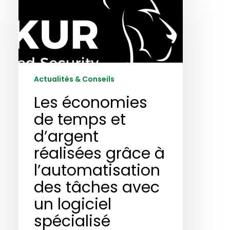
de
temps
et
d’argent
réalisées
grâce
Actualités & Conseils
à
l’automatisation
Les économies
des
de temps et
tâches
d’argent
avec
un
réalisées grâce à
logiciel
l’automatisation
spécialisé
des tâches avec
un logiciel
spécialisé