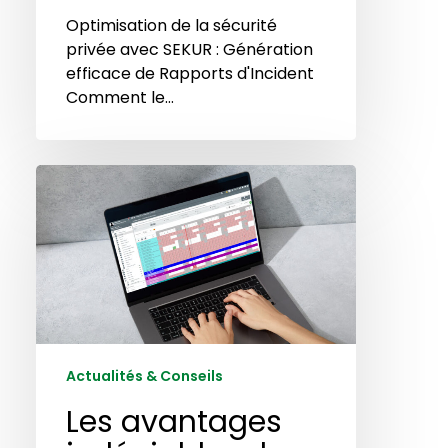
Optimisation de la sécurité
privée avec SEKUR : Génération
efficace de Rapports d'Incident
Comment le…
Les
avantages
indéniables
de
l’automatisation
des
opérations
de
sécurité
Actualités & Conseils
privée
Les avantages
grâce
à