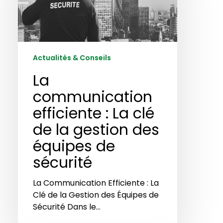
La
clé
de
la
gestion
Actualités & Conseils
des
La
équipes
de
communication
sécurité
efficiente : La clé
de la gestion des
équipes de
sécurité
La Communication Efficiente : La
Clé de la Gestion des Équipes de
Sécurité Dans le…