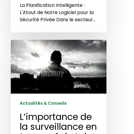
La Planification Intelligente :
L'Atout de Notre Logiciel pour la
Sécurité Privée Dans le secteur…
L’importance
de
la
surveillance
en
temps
réel
et
de
Actualités & Conseils
l’analyse
L’importance de
des
données
la surveillance en
dans