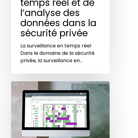
temps réel et de
la
sécurité
l’analyse des
privée
données dans la
sécurité privée
La surveillance en temps réel
Dans le domaine de la sécurité
privée, la surveillance en…
Comment
améliorer
la
coordination
des
équipes
sur
le