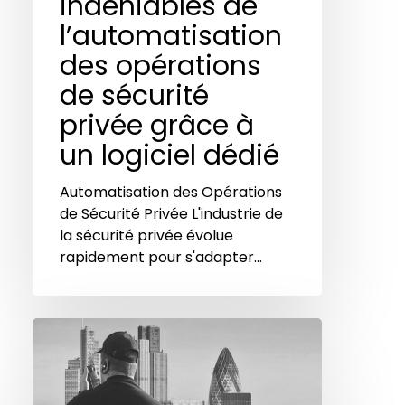
indéniables de
un
l’automatisation
logiciel
dédié
des opérations
de sécurité
privée grâce à
un logiciel dédié
Automatisation des Opérations
de Sécurité Privée L'industrie de
la sécurité privée évolue
rapidement pour s'adapter…
La
communication
efficiente
: