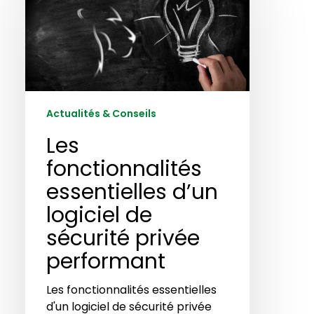
essentielles
d’un
logiciel
de
sécurité
privée
performant
Actualités & Conseils
Les
fonctionnalités
essentielles d’un
logiciel de
sécurité privée
performant
Les fonctionnalités essentielles
d'un logiciel de sécurité privée