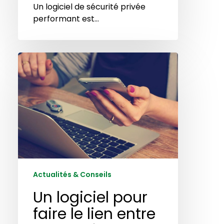
Un logiciel de sécurité privée
performant est…
Un
logiciel
pour
faire
le
lien
entre
le
planning
et
Actualités & Conseils
le
terrain
Un logiciel pour
faire le lien entre