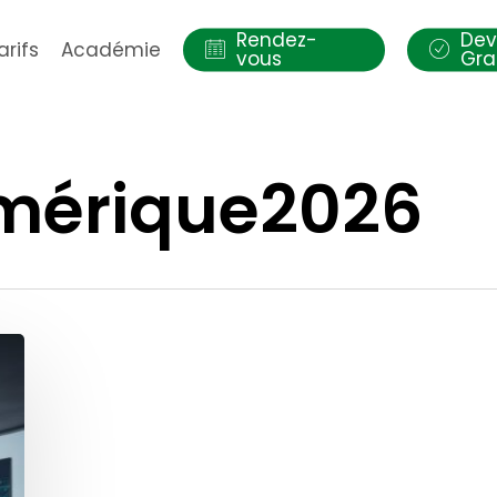
Rendez-
Dev
arifs
Académie
vous
Gra
mérique2026