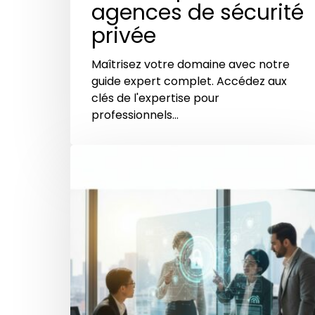
agences de sécurité
privée
Maîtrisez votre domaine avec notre
guide expert complet. Accédez aux
clés de l'expertise pour
professionnels…
Comment
les
associations
peuvent
déjouer
les
cyberattaques
:
un
guide