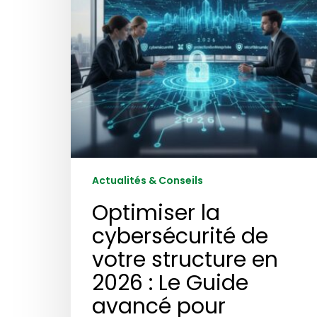
en
2026
:
Le
Guide
avancé
pour
agences
de
sécurité
privée
Actualités & Conseils
Optimiser la
cybersécurité de
votre structure en
2026 : Le Guide
avancé pour