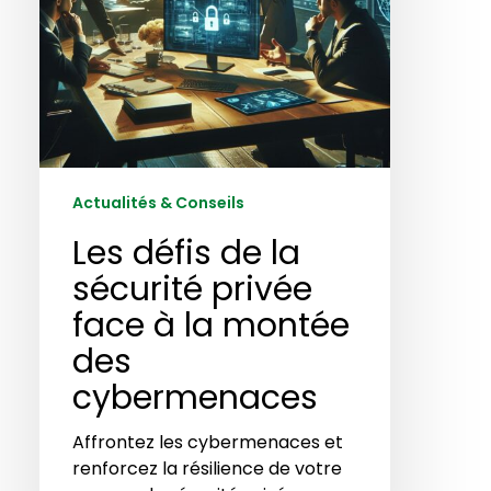
à
la
montée
des
cybermenaces
Actualités & Conseils
Les défis de la
sécurité privée
face à la montée
des
cybermenaces
Affrontez les cybermenaces et
renforcez la résilience de votre