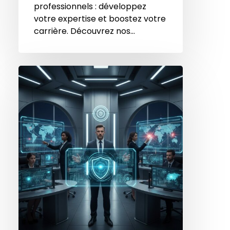
professionnels : développez
votre expertise et boostez votre
carrière. Découvrez nos…
Comment
un
directeur
d’agence
de
sécurité
peut
déjouer
les
cyberattaques
invisibles
en