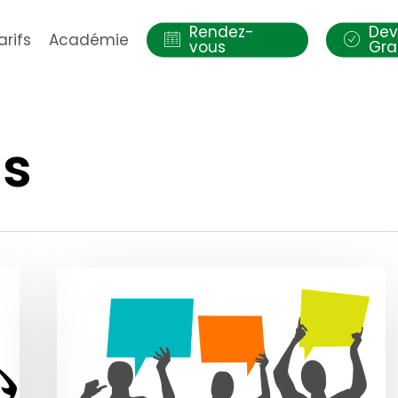
Rendez-
Dev
arifs
Académie
vous
Gra
as
Retours
clients
et
logiciel
de
sécurité