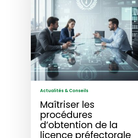
la
licence
préfectorale
en
sécurité
privée
:
la
checklist
2026
pour
consultants
Actualités & Conseils
Maîtriser les
procédures
d’obtention de la
licence préfectorale