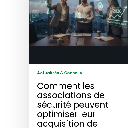
optimiser
leur
acquisition
de
licence
préfectorale
en
2026
?
Actualités & Conseils
Comment les
associations de
sécurité peuvent
optimiser leur
acquisition de