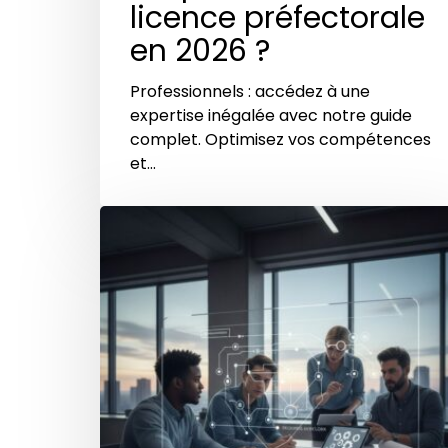
licence préfectorale
en 2026 ?
Professionnels : accédez à une
expertise inégalée avec notre guide
complet. Optimisez vos compétences
et…
Tutoriel
:
Obtenir
sa
licence
préfectorale
d’agence
de
sécurité
en