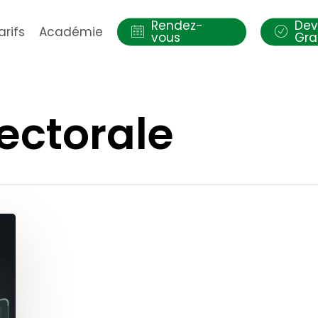
Rendez-
Dev
arifs
Académie
vous
Gra
ectorale