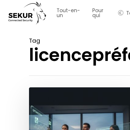
Skip
to
Tout-en-
Pour
T
un
qui
main
content
Tag
licencepréf
Comment
les
associations
de
sécurité
peuvent