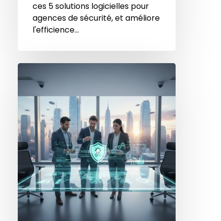
ces 5 solutions logicielles pour
agences de sécurité, et améliore
l'efficience…
Optimisation
des
Opérations
:
5
Solutions
logicielles
pour
Agences
de
Sécurité
en
2025