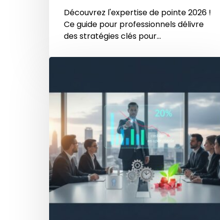
Découvrez l'expertise de pointe 2026 !
Ce guide pour professionnels délivre
des stratégies clés pour…
Directeur
d’agence
en
sécurité
privée
:
Comment
réduire
les
coûts
opérationnels
de
20%
en