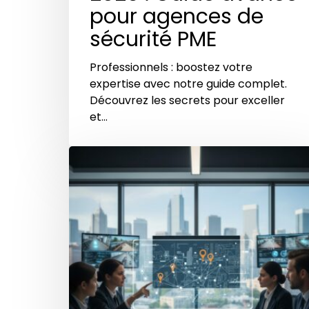
pour agences de
sécurité PME
Professionnels : boostez votre
expertise avec notre guide complet.
Découvrez les secrets pour exceller
et…
Comment
la
transformation
numérique
réinvente
la
gestion
des
rondes
de