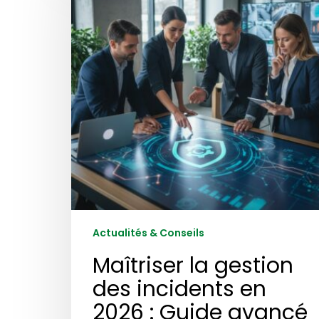
des
incidents
en
2026
:
Guide
avancé
pour
agences
de
sécurité
PME
Actualités & Conseils
Maîtriser la gestion
des incidents en
2026 : Guide avancé