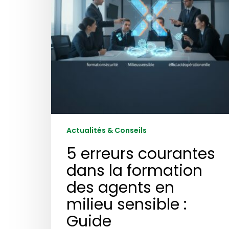
des
agents
en
milieu
sensible
:
Guide
Actualités & Conseils
5 erreurs courantes
dans la formation
des agents en
milieu sensible :
Guide