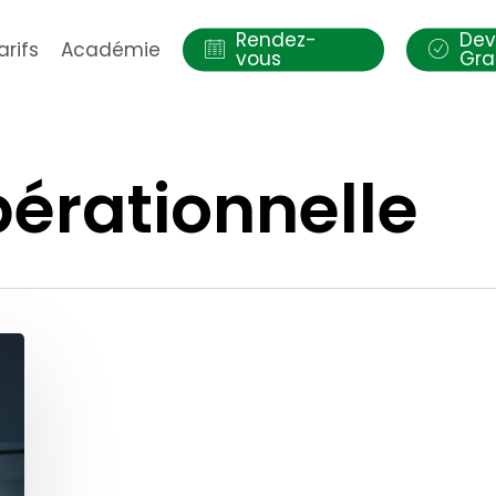
Rendez-
Dev
arifs
Académie
vous
Gra
pérationnelle