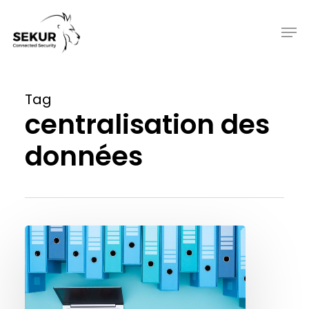
Skip
to
Men
main
content
Tag
centralisation des
données
Agence
de
surveillance
:
pourquoi