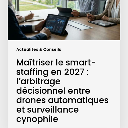
2027
:
l’arbitrage
décisionnel
entre
drones
automatiques
Actualités & Conseils
et
surveillance
Maîtriser le smart-
cynophile
staffing en 2027 :
l’arbitrage
décisionnel entre
drones automatiques
et surveillance
cynophile