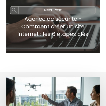
Next Post
Agence de sécurité -
Comment créer un site
internet : les 6 étapes clés
Maîtriser
le
smart-
staffing
en