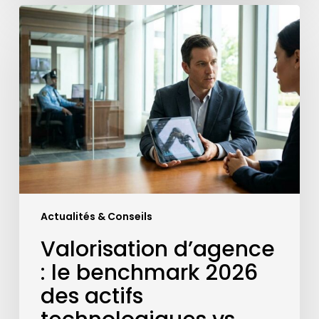
Valorisation
d’agence
:
le
benchmark
2026
des
actifs
technologiques
vs
surveillance
humaine
Actualités & Conseils
Valorisation d’agence
: le benchmark 2026
des actifs