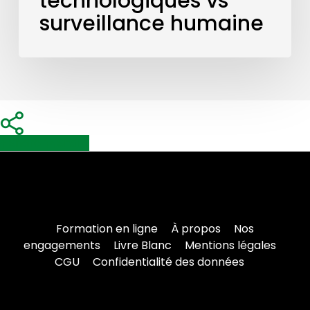
technologiques vs
surveillance humaine
Share
Share
Share
Formation en ligne
À propos
Nos
engagements
Livre Blanc
Mentions légales
CGU
Confidentialité des données