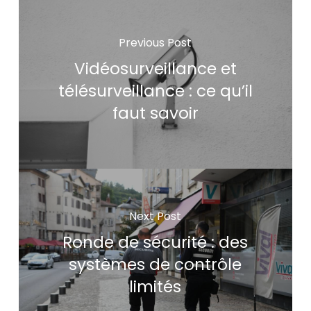
Previous Post
Vidéosurveillance et
télésurveillance : ce qu’il
faut savoir
Next Post
Ronde de sécurité : des
systèmes de contrôle
limités