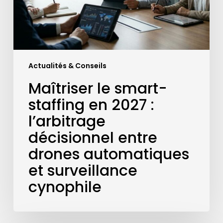
l’arbitrage
décisionnel
entre
drones
automatiques
Actualités & Conseils
et
surveillance
Maîtriser le smart-
cynophile
staffing en 2027 :
l’arbitrage
décisionnel entre
drones automatiques
et surveillance
cynophile