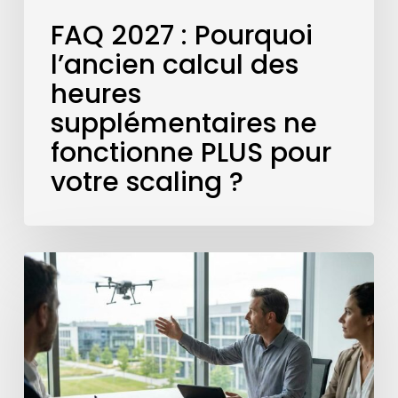
votre
FAQ 2027 : Pourquoi
scaling
l’ancien calcul des
?
heures
supplémentaires ne
fonctionne PLUS pour
votre scaling ?
Maîtriser
le
smart-
staffing
en
2027
: