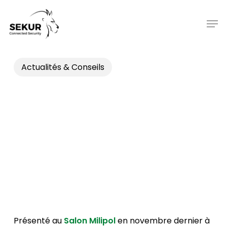
Skip
to
Men
main
content
Actualités & Conseils
Présenté au
Salon Milipol
en novembre dernier à