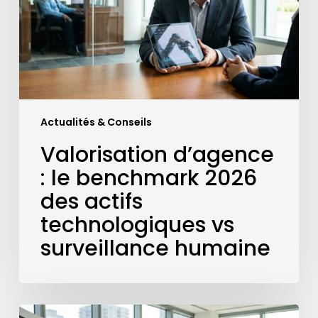
2026
des
actifs
technologiques
vs
surveillance
humaine
Actualités & Conseils
Valorisation d’agence
: le benchmark 2026
des actifs
technologiques vs
surveillance humaine
Qu’est-