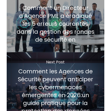
Comment un Directeur
d'Agence PME a éradiqué
les 5 erreurs courantes
dans la gestion des rondes
de sécurité en
Next Post
Comment les Agences de
Sécurité peuvent anticiper
les cybermenaces
émergentes en 2026:un
guide pratique pour la