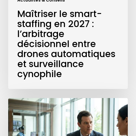
Actualités & Conseils
et
surveillance
Maîtriser le smart-
cynophile
staffing en 2027 :
l’arbitrage
décisionnel entre
drones automatiques
et surveillance
cynophile
Valorisation
d’agence
:
le
benchmark