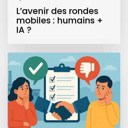
L’avenir des rondes
mobiles : humains +
IA ?
Externaliser
le
contrôle
qualité
:
bonne
ou
mauvaise
idée
?