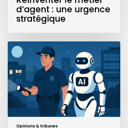
d’agent : une urgence
stratégique
L’avenir
des
rondes
mobiles
:
humains
+
IA
?
Opinions & tribunes