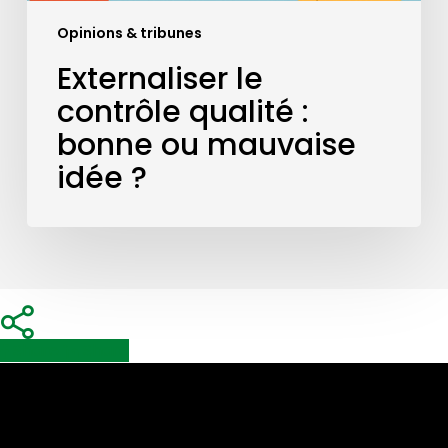
Opinions & tribunes
Externaliser le
contrôle qualité :
bonne ou mauvaise
idée ?
Share
Share
Share