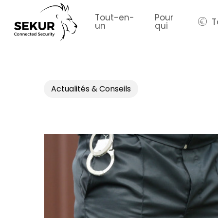
Skip
to
Tout-en-
Pour
T
un
qui
main
content
Actualités & Conseils